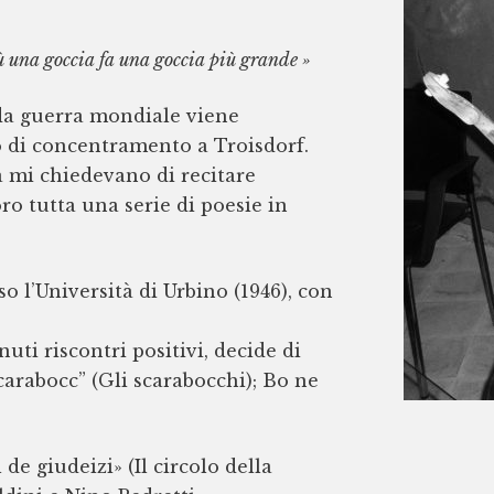
ù una goccia fa una goccia più grande »
da guerra mondiale viene
 di concentramento a Troisdorf.
a mi chiedevano di recitare
oro tutta una serie di poesie in
o l’Università di Urbino (1946), con
uti riscontri positivi, decide di
 scarabocc” (Gli scarabocchi); Bo ne
e giudeizi» (Il circolo della