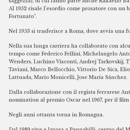
saggezza), di cui fanno parte anche Raffaello Ba
Al 1952 risale l’esordio come prosatore con un b
Fortunato”.
Nel 1953 si trasferisce a Roma, dove avvia una fo
Nella sua lunga carriera ha collaborato con alcun
tempo come Federico Fellini, Michelangelo Ant
Wenders, Luchino Visconti, Andrej Tarkovskij, T
Taviani, Marco Bellocchio, Vittorio De Sica, Eli
Lattuada, Mario Monicelli, Jose María Sánchez.
Dalla collaborazione con il regista ferrarese An
nomination al premio Oscar nel 1967, per il fil
Negli anni ottanta torna in Romagna.
Dal 1989 vive e lavora a Pennabilli, centro del 