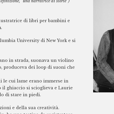
definizione, “una narratrice di storie”)
ustratrice di libri per bambini e
.
lumbia University di New York e si
vano in strada, suonava un violino
no, produceva dei loop di suoni che
ni le cui lame erano immerse in
 il ghiaccio si scioglieva e Laurie
 di stare in piedi.
zioni e della sua creatività.