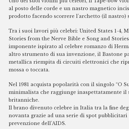
Uno dei suoi violini più celebri, il Tape-bow vio
al posto delle corde e un nastro magnetico inciso
prodotto facendo scorrere l’archetto (il nastro) s
Tra i suoi lavori più celebri: United States 1-4,
Stories from the Nerve Bible e Song and Storie
imponente ispirato al celebre romanzo di Herm
altro strumento di sua invenzione, il Bastone pa
metallica riempita di circuiti elettronici che r
mossa o toccata.
Nel 1981 acquista popolarità con il singolo “O
minimalista che raggiunge inaspettatamente il s
britanniche.
Il brano divenuto celebre in Italia tra la fine deg
novanta grazie ad una serie di spot pubblicitari 
prevenzione dell’AIDS.