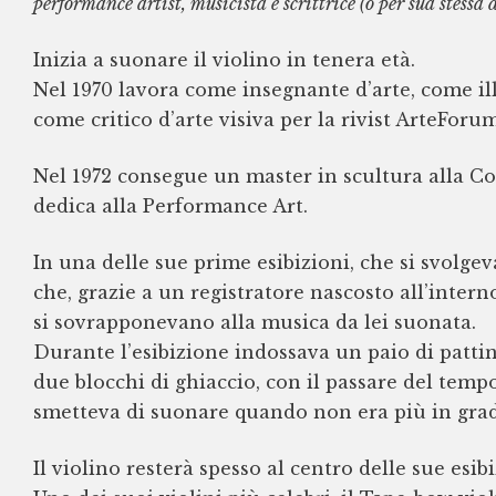
performance artist, musicista e scrittrice (o per sua stessa 
Inizia a suonare il violino in tenera età.
Nel 1970 lavora come insegnante d’arte, come ill
come critico d’arte visiva per la rivist ArteForum
Nel 1972 consegue un master in scultura alla Co
dedica alla Performance Art.
In una delle sue prime esibizioni, che si svolge
che, grazie a un registratore nascosto all’inter
si sovrapponevano alla musica da lei suonata.
Durante l’esibizione indossava un paio di patti
due blocchi di ghiaccio, con il passare del tempo
smetteva di suonare quando non era più in grado
Il violino resterà spesso al centro delle sue esibi