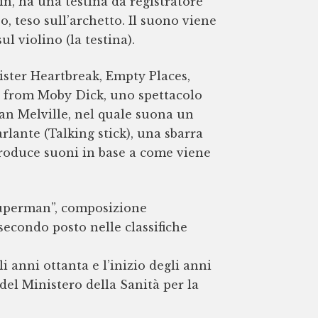
lin, ha una testina da registratore
, teso sull’archetto. Il suono viene
ul violino (la testina).
 Mister Heartbreak, Empty Places,
s from Moby Dick, uno spettacolo
an Melville, nel quale suona un
rlante (Talking stick), una sbarra
iproduce suoni in base a come viene
 Superman”, composizione
econdo posto nelle classifiche
li anni ottanta e l’inizio degli anni
del Ministero della Sanità per la